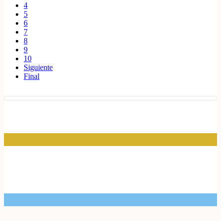
4
5
6
7
8
9
10
Siguiente
Final