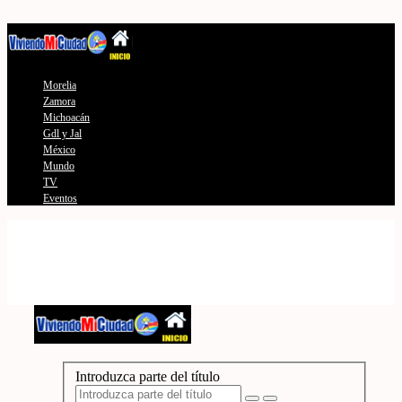
Morelia
Zamora
Michoacán
Gdl y Jal
México
Mundo
TV
Eventos
Introduzca parte del título