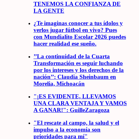
TENEMOS LA CONFIANZA DE
LA GENTE
¿Te imaginas conocer a tus ídolos y
verlos jugar fútbol en vivo? Pues
con Mundialito Escolar 2026 puedes
hacer realidad ese sueño.
’’La continuidad de la Cuarta
Transformación es seguir luchando
por los intereses y los derechos de la
nación’’: Claudia Sheinbaum en
Morelia, Michoacán
"¡ES EVIDENTE, LLEVAMOS
UNA CLARA VENTAJA Y VAMOS
A GANAR!": GuilleZaragoza
"El rescate al campo, la salud y el
impulso a la economía son
prioridades para mí"