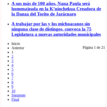
A sus más de 100 años, Nana Paula será
homenajeada en la K’uínchekua Creadora de
la Danza del Torito de Jarácuaro
A trabajar por las y los michoacanos sin
ninguna clase de distingos, convoca la 75
Legislatura a nuevas autoridades municipales
Inicio
Página 1 de 21
Anterior
1
2
3
4
5
6
7
8
9
10
Siguiente
Final