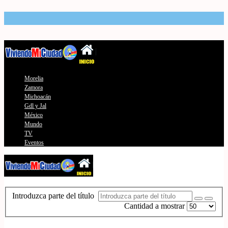
Morelia
Zamora
Michoacán
Gdl y Jal
México
Mundo
TV
Eventos
Introduzca parte del título
Cantidad a mostrar