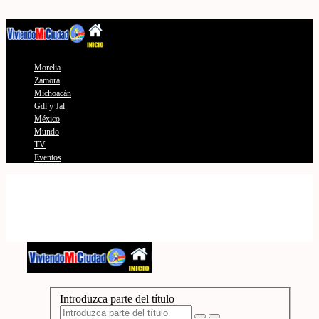
Morelia
Zamora
Michoacán
Gdl y Jal
México
Mundo
TV
Eventos
Introduzca parte del título