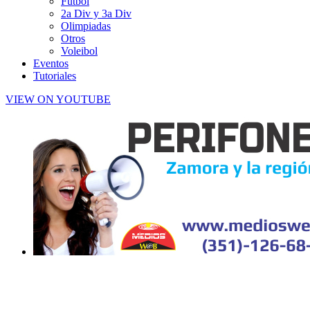
Futbol
2a Div y 3a Div
Olimpiadas
Otros
Voleibol
Eventos
Tutoriales
VIEW ON YOUTUBE