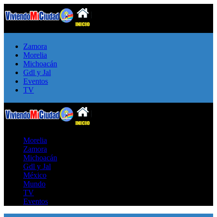
Zamora
Morelia
Michoacán
Gdl y Jal
Eventos
TV
Morelia
Zamora
Michoacán
Gdl y Jal
México
Mundo
TV
Eventos