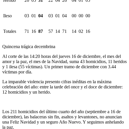
Herido
26
05
31
22
04
26
04
01
05
Ileso
03
01
04
03
01
04
00
00
00
Totales
71
16
87
57
14
71
14
02
16
Quincena trágica decembrina
Al corte de las 14:20 horas del jueves 16 de diciembre, el mes del
amor y la paz, el mes de la Navidad, suma 43 homicidios, 11 heridos
y 1 ilesa (55 víctimas). Un primer tramo de diciembre con 3.44
víctimas por día.
La imparable violencia presento cifras inéditas en la máxima
celebración del año: entre la tarde del once y el doce de diciembre:
12 homicidios y un herido.
Los 211 homicidios del último cuarto del año (septiembre a 16 de
diciembre), las balaceras sin fin, asaltos y levantones, no anuncian
una Feliz Navidad y un seguro Año Nuevo. Y seguimos anhelando
la paz.