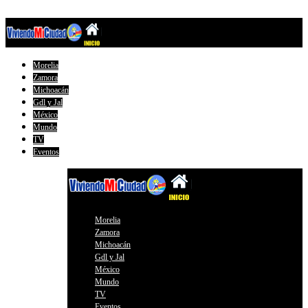
Morelia
Zamora
Michoacán
Gdl y Jal
México
Mundo
TV
Eventos
Morelia
Zamora
Michoacán
Gdl y Jal
México
Mundo
TV
Eventos