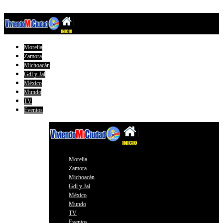
Morelia
Zamora
Michoacán
Gdl y Jal
México
Mundo
TV
Eventos
Morelia
Zamora
Michoacán
Gdl y Jal
México
Mundo
TV
Eventos