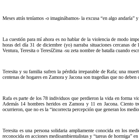
Meses atrás teníamos -o imaginábamos- la excusa “en algo andaría” y v
La cuestión para mí ahora es no hablar de la violencia de modo imper
horas del día 31 de diciembre (yo) narraba situaciones cercanas d
Ventura, Teresita o TeresíZima -su zeta nombre de batalla cuando esc
Teresita y su familia sufren la pérdida irreparable de Rafa; una mu
centenas de hogares en Zamora y Jacona son tragedias que no deben con
Rafa es parte de los 78 individuos que perdieron la vida en forma
Además 14 hombres heridos en Zamora y 11 en Jacona. Ciento tres 
ocurrieron, que no es la “incorrecta percepción que generan los medio
Teresita es una persona solidaria ampliamente conocida en los med
reconocida en acciones medioambientalistas y “tareas de hormiga” en h