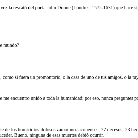
z la rescató del poeta John Donne (Londres, 1572-1631) que hace siglo
ste mundo?
, como si fuera un promontorio, o la casa de uno de tus amigos, o la tu
ue me encuentro unido a toda la humanidad; por eso, nunca preguntes po
te de los homicidios dolosos zamorano-jaconenses: 77 decesos, 23 her
suceder. Bueno, ninguna de esas muertes debió ocurrir.