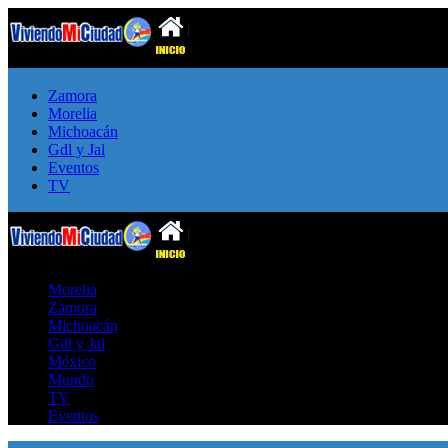
Zamora
Morelia
Michoacán
Gdl y Jal
Eventos
TV
Morelia
Zamora
Michoacán
Gdl y Jal
México
Mundo
TV
Eventos