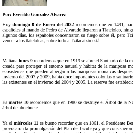
Por: Everildo Gonzalez Alvarez
Hoy
domingo 8 de Enero del 2022
recordemos que en 1491, nace 
españoles al mando de Pedro de Alvarado llegaron a Tlatelolco, ningún 
algunos días, los españoles concentraron su fuego sobre él, pero Tzi
vencer a los tlatelolcas, sobre todo a Tzilacatzin está
Mañana
lunes 9
recordemos que en 1919 se abre el Santuario de la ma
creada para proteger el entorno natural y hábitat de la mariposa 
ecosistemas que pueden albergar a las mariposas monarcas despué
invierno del 2007 y 2009, había doce importantes colonias o santuari
las existentes en el invierno del 2004 y 2005. La reserva fue estableci
Es
martes 10
recordemos que en 1980 se destruye el Árbol de la Noc
árbol de ahuehuete..
Ya el
miércoles 11
es bueno recordar que en 1861, el Presidente Ben
provocaron la promulgación del Plan de Tacubaya y que consistieron 