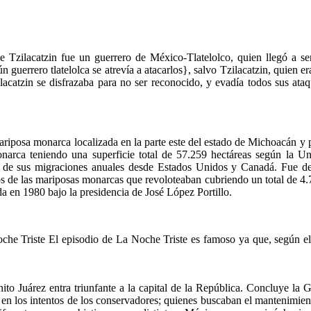
Tzilacatzin fue un guerrero de México-Tlatelolco, quien llegó a se
guerrero tlatelolca se atrevía a atacarlos}, salvo Tzilacatzin, quien e
lacatzin se disfrazaba para no ser reconocido, y evadía todos sus ataqu
riposa monarca localizada en la parte este del estado de Michoacán y pa
monarca teniendo una superficie total de 57.259 hectáreas según la 
s de sus migraciones anuales desde Estados Unidos y Canadá. Fue d
os de las mariposas monarcas que revoloteaban cubriendo un total de 4.7
da en 1980 bajo la presidencia de José López Portillo.
he Triste El episodio de La Noche Triste es famoso ya que, según el 
ito Juárez entra triunfante a la capital de la República. Concluye l
en los intentos de los conservadores; quienes buscaban el mantenimient