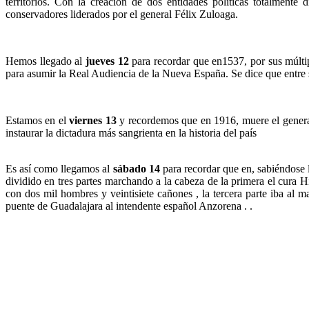
territorios. Con la creación de dos entidades políticas totalmente 
conservadores liderados por el general Félix Zuloaga.
Hemos llegado al
jueves 12
para recordar que en1537, por sus múlti
para asumir la Real Audiencia de la Nueva España. Se dice que entre 
Estamos en el
viernes 13
y recordemos que en 1916, muere el general 
instaurar la dictadura más sangrienta en la historia del país
Es así como llegamos al
sábado 14
para recordar que en, sabiéndose l
dividido en tres partes marchando a la cabeza de la primera el cura Hi
con dos mil hombres y veintisiete cañones , la tercera parte iba al
puente de Guadalajara al intendente español Anzorena . .