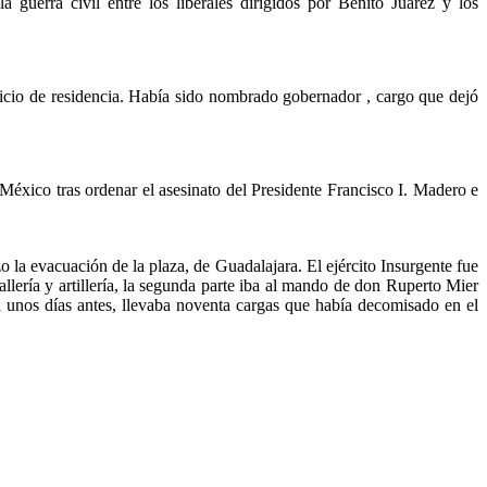
a guerra civil entre los liberales dirigidos por Benito Juárez y los
icio de residencia. Había sido nombrado gobernador , cargo que dejó
éxico tras ordenar el asesinato del Presidente Francisco I. Madero e
o la evacuación de la plaza, de Guadalajara. El ejército Insurgente fue
allería y artillería, la segunda parte iba al mando de don Ruperto Mier
a unos días antes, llevaba noventa cargas que había decomisado en el