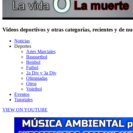
Videos deportivos y otras categorías, recientes y de n
Noticias
Deportes
Artes Marciales
Basquetbol
Beisbol
Futbol
2a Div y 3a Div
Olimpiadas
Otros
Voleibol
Eventos
Tutoriales
VIEW ON YOUTUBE