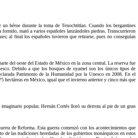
r un héroe durante la toma de Tenochtitlan. Cuando los bergantines
ra fornido, mató a varios españoles lanzándoles piedras. Transcurrieron
es; al final los españoles tuvieron que retirarse, pues no conseguían
rte del oeste del Estado de México en la zona central. La reserva fue
Unesco. Debido a que los bosques de oyamel son los únicos tipos de
eclarada Patrimonio de la Humanidad por la Unesco en 2008. En el
5 hectáreas en México, igual que el invierno anterior y cinco más que
imaginario popular, Hernán Cortés lloró su derrota al pie de un gran
a Guerra de Reforma. Esta guerra comenzó con los acontecimientos que
o de las tradiciones heredadas de los gobiernos monárquicos en estos