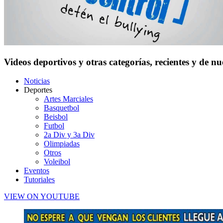
Videos deportivos y otras categorías, recientes y de n
Noticias
Deportes
Artes Marciales
Basquetbol
Beisbol
Futbol
2a Div y 3a Div
Olimpiadas
Otros
Voleibol
Eventos
Tutoriales
VIEW ON YOUTUBE