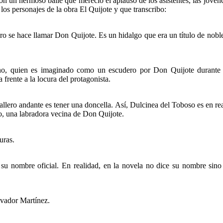
tó con un hermoso baile que mereció el aplauso de los asistentes, las jove
 los personajes de la obra El Quijote y que transcribo:
se hace llamar Don Quijote. Es un hidalgo que era un título de noblez
, quien es imaginado como un escudero por Don Quijote durante sus
rente a la locura del protagonista.
allero andante es tener una doncella. Así, Dulcinea del Toboso es en re
zo, una labradora vecina de Don Quijote.
uras.
u nombre oficial. En realidad, en la novela no dice su nombre sino 
lvador Martínez.