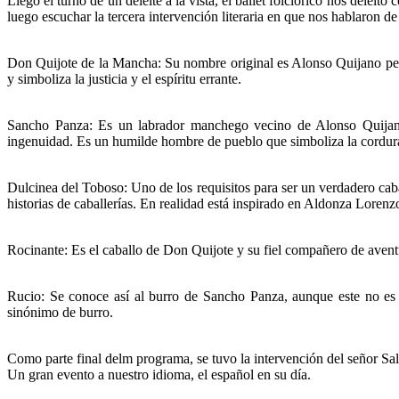
Llegó el turno de un deleite a la vista, el ballet folclórico nos delei
luego escuchar la tercera intervención literaria en que nos hablaron de
Don Quijote de la Mancha: Su nombre original es Alonso Quijano pero 
y simboliza la justicia y el espíritu errante.
Sancho Panza: Es un labrador manchego vecino de Alonso Quijano
ingenuidad. Es un humilde hombre de pueblo que simboliza la cordura f
Dulcinea del Toboso: Uno de los requisitos para ser un verdadero cab
historias de caballerías. En realidad está inspirado en Aldonza Loren
Rocinante: Es el caballo de Don Quijote y su fiel compañero de avent
Rucio: Se conoce así al burro de Sancho Panza, aunque este no es s
sinónimo de burro.
Como parte final delm programa, se tuvo la intervención del señor Sa
Un gran evento a nuestro idioma, el español en su día.