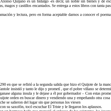
 Alonso Quijano es un hidalgo -es decir, un noble sin bienes y de esca
sas, magos y castillos encantados. Se entrega a estos libros con tanta p
amación y lectura, pero en forma aceptable darnos a conocer el poema
 en que se refirió a la segunda salida que hizo el Quijote de la manch
ntole insistió y tanto le dijo y prometí , que el pobre villano se determi
ganase alguna insula y le dejase a él por gobernador – Con estas prome
ijote orden en buscar dinero y vendiendo una y empeñando otra cosa y
he se salieron del lugar sin que personas los viesen
n su saxofón, tocó escuchar El Triste y le llegaron los aplausos.