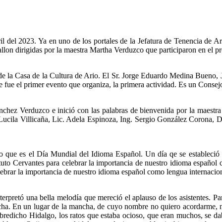
 del 2023. Ya en uno de los portales de la Jefatura de Tenencia de Ari
Wallon dirigidas por la maestra Martha Verduzco que participaron en el p
de la Casa de la Cultura de Ario. El Sr. Jorge Eduardo Medina Bueno, 
fue el primer evento que organiza, la primera actividad. Es un Consejo 
chez Verduzco e inició con las palabras de bienvenida por la maestra
 Lucila Villicaña, Lic. Adela Espinoza, Ing. Sergio González Corona, 
.
 lo que es el Día Mundial del Idioma Español. Un día qe se estableci
ituto Cervantes para celebrar la importancia de nuestro idioma españo
elebrar la importancia de nuestro idioma español como lengua internaci
pretó una bella melodía que mereció el aplauso de los asistentes. Par
cha. En un lugar de la mancha, de cuyo nombre no quiero acordarme, no
bredicho Hidalgo, los ratos que estaba ocioso, que eran muchos, se daba