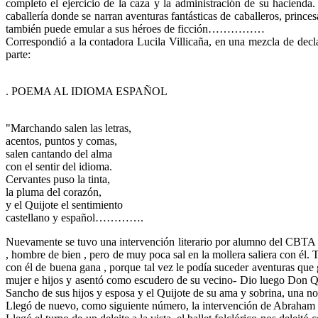
completo el ejercicio de la caza y la administración de su hacienda.
caballería donde se narran aventuras fantásticas de caballeros, prince
también puede emular a sus héroes de ficción……………
Correspondió a la contadora Lucila Villicaña, en una mezcla de decl
parte:
. POEMA AL IDIOMA ESPAÑOL
"Marchando salen las letras,
acentos, puntos y comas,
salen cantando del alma
con el sentir del idioma.
Cervantes puso la tinta,
la pluma del corazón,
y el Quijote el sentimiento
castellano y español………….
Nuevamente se tuvo una intervención literario por alumno del CBTA 290
, hombre de bien , pero de muy poca sal en la mollera saliera con él. Ta
con él de buena gana , porque tal vez le podía suceder aventuras que 
mujer e hijos y asentó como escudero de su vecino- Dio luego Don Qu
Sancho de sus hijos y esposa y el Quijote de su ama y sobrina, una noc
Llegó de nuevo, como siguiente número, la intervención de Abraham co