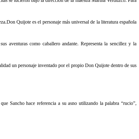
ncitas se lucieron bajo la dirección de la maestra Martha Verduzco. Para
a.Don Quijote es el personaje más universal de la literatura española
 aventuras como caballero andante. Representa la sencillez y la
alidad un personaje inventado por el propio Don Quijote dentro de sus
que Sancho hace referencia a su asno utilizando la palabra “rucio”,