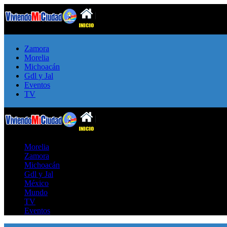
Zamora
Morelia
Michoacán
Gdl y Jal
Eventos
TV
Morelia
Zamora
Michoacán
Gdl y Jal
México
Mundo
TV
Eventos