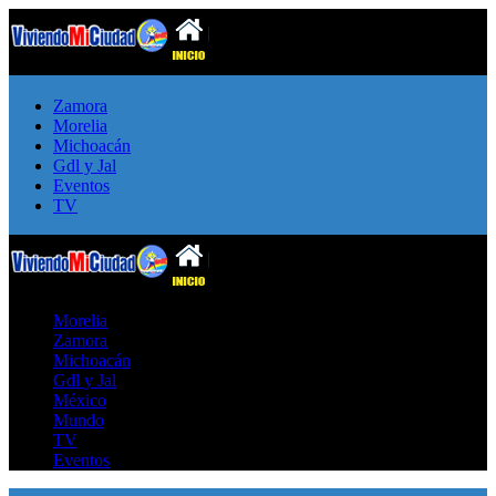
Zamora
Morelia
Michoacán
Gdl y Jal
Eventos
TV
Morelia
Zamora
Michoacán
Gdl y Jal
México
Mundo
TV
Eventos