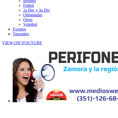
Beisbol
Futbol
2a Div y 3a Div
Olimpiadas
Otros
Voleibol
Eventos
Tutoriales
VIEW ON YOUTUBE