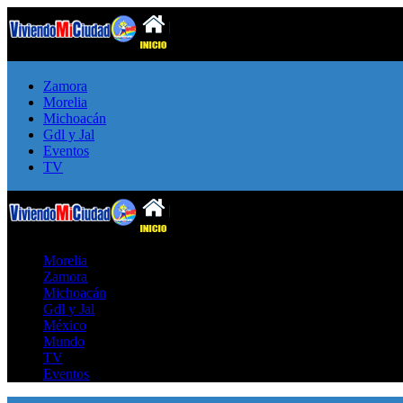
Zamora
Morelia
Michoacán
Gdl y Jal
Eventos
TV
Morelia
Zamora
Michoacán
Gdl y Jal
México
Mundo
TV
Eventos