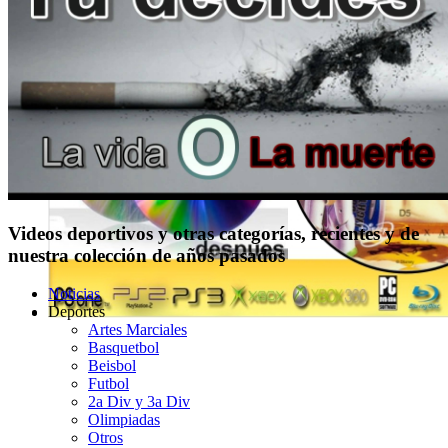
Videos deportivos y otras categorías, recientes y de
nuestra colección de años pasados
Noticias
Deportes
Artes Marciales
Basquetbol
Beisbol
Futbol
2a Div y 3a Div
Olimpiadas
Otros