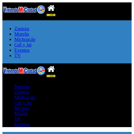
Zamora
Morelia
Michoacán
Gdl y Jal
Eventos
TV
Morelia
Zamora
Michoacán
Gdl y Jal
México
Mundo
TV
Eventos