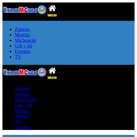
Zamora
Morelia
Michoacán
Gdl y Jal
Eventos
TV
Morelia
Zamora
Michoacán
Gdl y Jal
México
Mundo
TV
Eventos