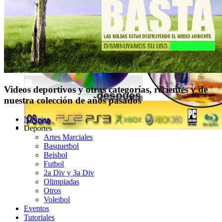
Videos deportivos y otras categorías, recientes y de
nuestra colección de años pasados
Noticias
Deportes
Artes Marciales
Basquetbol
Beisbol
Futbol
2a Div y 3a Div
Olimpiadas
Otros
Voleibol
Eventos
Tutoriales