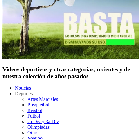
Videos deportivos y otras categorías, recientes y de
nuestra colección de años pasados
Noticias
Deportes
Artes Marciales
Basquetbol
Beisbol
Futbol
2a Div y 3a Div
Olimpiadas
Otros
Voleibol