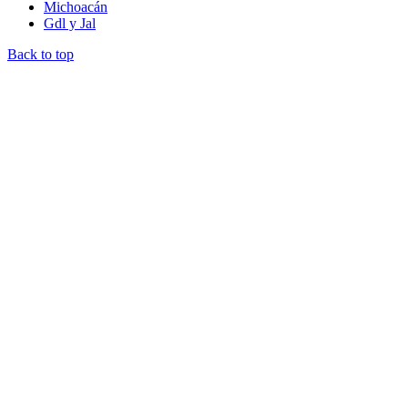
Michoacán
Gdl y Jal
Back to top