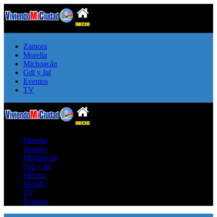
Zamora
Morelia
Michoacán
Gdl y Jal
Eventos
TV
Morelia
Zamora
Michoacán
Gdl y Jal
México
Mundo
TV
Eventos