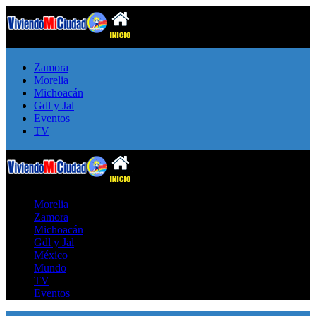
Zamora
Morelia
Michoacán
Gdl y Jal
Eventos
TV
Morelia
Zamora
Michoacán
Gdl y Jal
México
Mundo
TV
Eventos